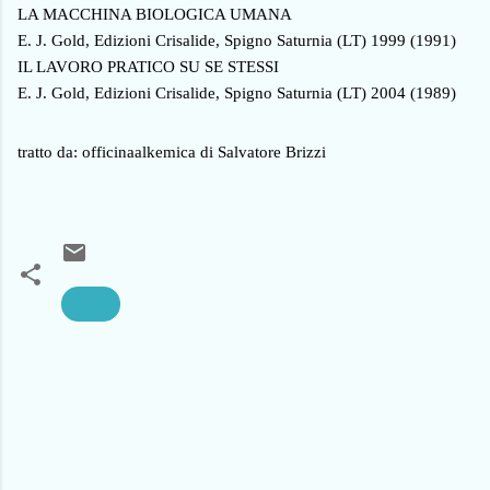
LA MACCHINA BIOLOGICA UMANA
E. J. Gold, Edizioni Crisalide, Spigno Saturnia (LT) 1999 (1991)
IL LAVORO PRATICO SU SE STESSI
E. J. Gold, Edizioni Crisalide, Spigno Saturnia (LT) 2004 (1989)
tratto da: officinaalkemica di Salvatore Brizzi
Brizzi
C
o
m
m
e