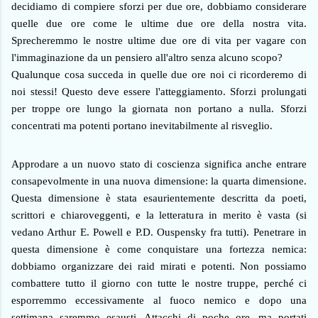
decidiamo di compiere sforzi per due ore, dobbiamo considerare
quelle due ore come le ultime due ore della nostra vita.
Sprecheremmo le nostre ultime due ore di vita per vagare con
l'immaginazione da un pensiero all'altro senza alcuno scopo?
Qualunque cosa succeda in quelle due ore noi ci ricorderemo di
noi stessi! Questo deve essere l'atteggiamento. Sforzi prolungati
per troppe ore lungo la giornata non portano a nulla. Sforzi
concentrati ma potenti portano inevitabilmente al risveglio.
Approdare a un nuovo stato di coscienza significa anche entrare
consapevolmente in una nuova dimensione: la quarta dimensione.
Questa dimensione è stata esaurientemente descritta da poeti,
scrittori e chiaroveggenti, e la letteratura in merito è vasta (si
vedano Arthur E. Powell e P.D. Ouspensky fra tutti). Penetrare in
questa dimensione è come conquistare una fortezza nemica:
dobbiamo organizzare dei raid mirati e potenti. Non possiamo
combattere tutto il giorno con tutte le nostre truppe, perché ci
esporremmo eccessivamente al fuoco nemico e dopo una
settimana saremmo esausti. Attacchi di poche ore, ma portati