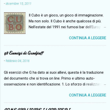
-
dicembre 15, 2011
Il Cubo è un gioco, un gioco di immaginazione.
Ma non solo. Il Cubo è anche qualcosa di più.
Nell'estate del 1991 nei fumosi bar dell'Europa
dell'Est tutti giocavano al Cubo. Da dove veniva
CONTINUA A LEGGERE
quel gioco? Chi l'aveva inventato? Tutti
giocavano ma nessuno sapeva rispondere.
Alcuni sostengono che il Cubo sia un antico
48 Esercizi di Gurdjieff
passatempo sufi pieno di insegnamenti
-
febbraio 04, 2016
nascosti. Sostengono anche che il Cubo
riappaia a distanza di secoli proprio là dove i
Gli esercizi che G ha dato ai suoi allievi, questa è la traduzione
suoi insegnamenti sono necessari. Là dove è
del documento che si trova on line. Primo e ultimo auto-
necessario che lo spirito ritrovi se stesso. È
osservazione e non identificazione. 1. Lo sforzo di realizzare:
quello che sta avvenendo proprio qui. Ora.
ho un corpo. 2. Lo sforzo di realizzare che Io discendo e sono
L'avvertenza posta alla pagina 23 di questo
CONTINUA A LEGGERE
collegato a questo organismo (questo animale) con lo scopo
libro protegge il potere del Cubo. Perché il Cubo
di svilupparlo. 3. Il tentativo di accorgersi della meccanicità
è come il genio della lampada. Se evocato al
dell’organismo. a. Le sue reazioni abituali a situazioni ricorrenti.
momento giusto il Cubo mostra i suoi tesori