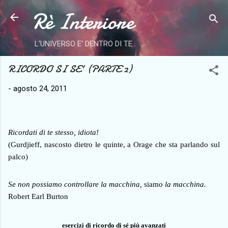
Rè Interiore
Passa ai contenuti principali
L'UNIVERSO E' DENTRO DI TE
RICORDO SI SE' (PARTE 2)
-
agosto 24, 2011
Ricordati di te stesso, idiota!
(Gurdjieff, nascosto dietro le quinte, a Orage che sta parlando sul
palco)
Se non possiamo controllare la macchina,
siamo
la macchina.
Robert Earl Burton
esercizi di ricordo di sé più avanzati