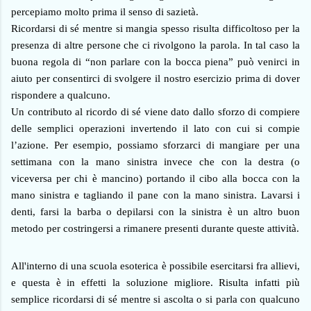
percepiamo molto prima il senso di sazietà.
Ricordarsi di sé mentre si mangia spesso risulta difficoltoso per la
presenza di altre persone che ci rivolgono la parola. In tal caso la
buona regola di “non parlare con la bocca piena” può venirci in
aiuto per consentirci di svolgere il nostro esercizio prima di dover
rispondere a qualcuno.
Un contributo al ricordo di sé viene dato dallo sforzo di compiere
delle semplici operazioni invertendo il lato con cui si compie
l’azione. Per esempio, possiamo sforzarci di mangiare per una
settimana con la mano sinistra invece che con la destra (o
viceversa per chi è mancino) portando il cibo alla bocca con la
mano sinistra e tagliando il pane con la mano sinistra. Lavarsi i
denti, farsi la barba o depilarsi con la sinistra è un altro buon
metodo per costringersi a rimanere presenti durante queste attività.
All'interno di una scuola esoterica è possibile esercitarsi fra allievi,
e questa è in effetti la soluzione migliore. Risulta infatti più
semplice ricordarsi di sé mentre si ascolta o si parla con qualcuno