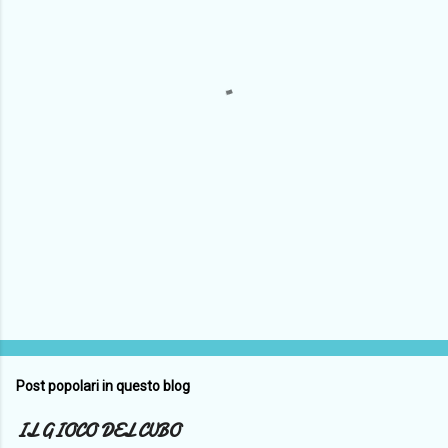
n
t
i
Post popolari in questo blog
IL GIOCO DEL CUBO